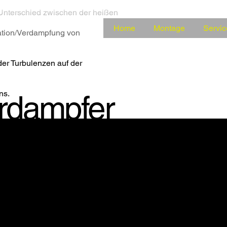
Unterschied zwischen der heißen
Home
Montage
Servic
sation/Verdampfung von
er Turbulenzen auf der
ns.
rdampfer
iert, um niedrigdruckige Dämpfe zu
ie Einheit ist ideal für die Lebensmittel-,
etrochemie-, Chemie- und Alkoholindustrie.​