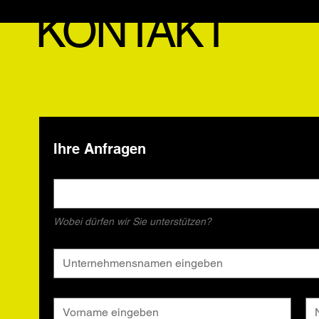
KONTAKT
Ihre Anfragen
Unser Service
*
Wobei dürfen wir Sie unterstützen?
Unternehmensname
*
Vorname
*
Na