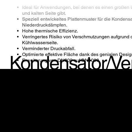
Ideal für Anwendungen, bei denen es einen großen 
und kalten Seite gibt.
Speziell entwickeltes Plattenmuster für die Konden
Niederdruckdämpfen.
Hohe thermische Effizienz.
Verringertes Risiko von Verschmutzungen aufgrund d
Kühlwasserseite.
Verminderter Druckabfall.
Optimierte effektive Fläche dank des genialen Desig
Kondensator/Ve
Erweiterung von DN800 auf DN1000.
Der SonFlow Kondensator und Verdampfer ist konzip
kondensieren und Verdampfungsaufgaben zu erfüllen. D
Zucker-, Biogas-, Zellstoff- und Papier-, Bergbau-, P