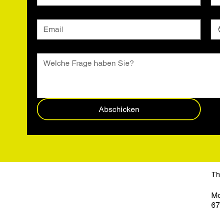
Email
*
Tel
Nachricht
Abschicken
Th
Mo
67