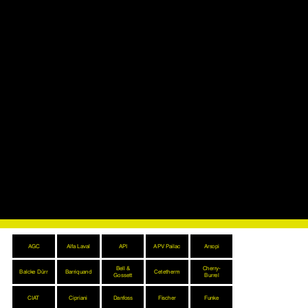
5
III
s
MA
Q030
DuoS
RKII
Energ
Q080
I
ySave
DuroF
MA
r
low
RK3
Q055
Q080
Ver
Energ
DuroF
dam
ySave
low
pfer
r
DuoS
MA
Q055
R8AH
RK3
Durafl
R145
108
ow
R8GI
0
Q034
R57
109
Energ
0
ySave
AGC
Alfa Laval
API
APV Pailac
Arsopi
Bell &
Cherry-
Balcke Dürr
Barriquand
Cetetherm
Gossett
Burrel
CIAT
Cipriani
Danfoss
Fischer
Funke