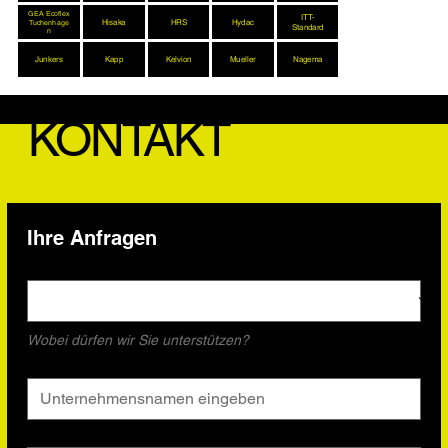
GEA Ecoflex
ITT-
Hisaka
HRS
Hydac
Tuchenhage
Standard
n
Junkers
Kapp
Kelvion
Mueller
Nagema
KONTAKT
Ihre Anfragen
Unser Service
*
Wobei dürfen wir Sie unterstützen?
Unternehmensname
*
Vorname
*